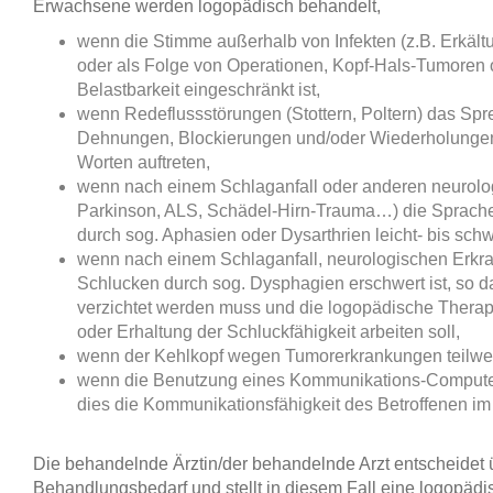
Erwachsene werden logopädisch behandelt,
wenn die Stimme außerhalb von Infekten (z.B. Erkä
oder als Folge von Operationen, Kopf-Hals-Tumoren o.
Belastbarkeit eingeschränkt ist,
wenn Redeflussstörungen (Stottern, Poltern) das Sp
Dehnungen, Blockierungen und/oder Wiederholungen
Worten auftreten,
wenn nach einem Schlaganfall oder anderen neurolo
Parkinson, ALS, Schädel-Hirn-Trauma…) die Sprache
durch sog. Aphasien oder Dysarthrien leicht- bis sch
wenn nach einem Schlaganfall, neurologischen Erk
Schlucken durch sog. Dysphagien erschwert ist, so 
verzichtet werden muss und die logopädische Therap
oder Erhaltung der Schluckfähigkeit arbeiten soll,
wenn der Kehlkopf wegen Tumorerkrankungen teilwei
wenn die Benutzung eines Kommunikations-Computers 
dies die Kommunikationsfähigkeit des Betroffenen im A
Die behandelnde Ärztin/der behandelnde Arzt entscheidet
Behandlungsbedarf und stellt in diesem Fall eine logopäd