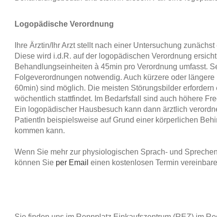
Logopädische Verordnung
Ihre Ärztin/Ihr Arzt stellt nach einer Untersuchung zunäch
Diese wird i.d.R. auf der logopädischen Verordnung ersicht
Behandlungseinheiten à 45min pro Verordnung umfasst. Se
Folgeverordnungen notwendig. Auch kürzere oder längere
60min) sind möglich. Die meisten Störungsbilder erfordern 
wöchentlich stattfindet. Im Bedarfsfall sind auch höhere F
Ein logopädischer Hausbesuch kann dann ärztlich verordne
PatientIn beispielsweise auf Grund einer körperlichen Behi
kommen kann.
Wenn Sie mehr zur physiologischen Sprach- und Sprechen
können Sie
per Email
einen kostenlosen Termin vereinbar
Sie finden uns im Rennplatz Einkaufszentrum (REZ) im R