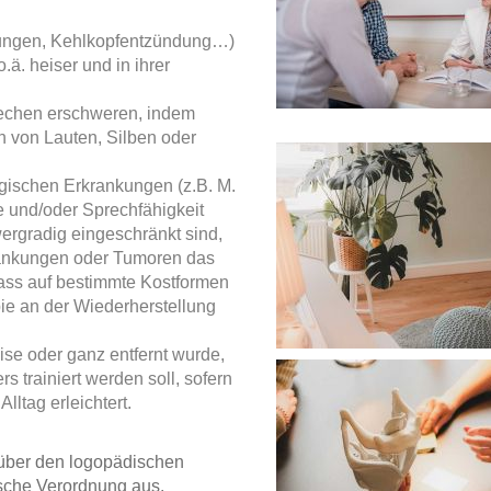
ltungen, Kehlkopfentzündung…)
ä. heiser und in ihrer
rechen erschweren, indem
 von Lauten, Silben oder
gischen Erkrankungen (z.B. M.
 und/oder Sprechfähigkeit
wergradig eingeschränkt sind,
rankungen oder Tumoren das
dass auf bestimmte Kostformen
ie an der Wiederherstellung
se oder ganz entfernt wurde,
trainiert werden soll, sofern
lltag erleichtert.
 über den logopädischen
ische Verordnung aus.