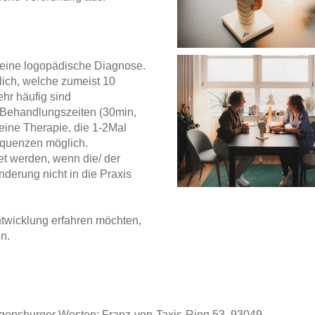
st eine logopädische Diagnose.
lich, welche zumeist 10
hr häufig sind
 Behandlungszeiten (30min,
eine Therapie, die 1-2Mal
requenzen möglich.
t werden, wenn die/ der
nderung nicht in die Praxis
twicklung erfahren möchten,
en.
egensburger Westen: Franz-von-Taxis-Ring 53, 93049